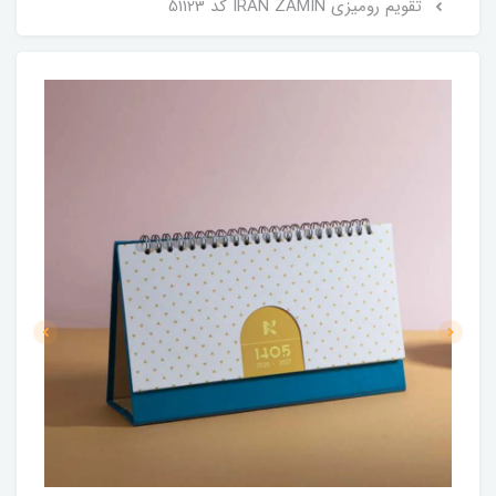
تقویم رومیزی IRAN ZAMIN کد 51123