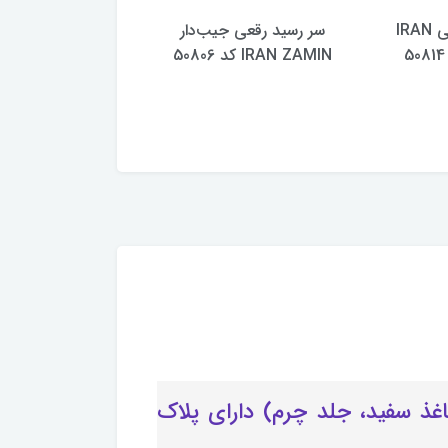
سر رسید رقعی IRAN
سر رسید رقعی جیب‌دار
IRAN ZAMIN کد 50806
ZAMIN کد 50804
 شیک یک هدیه مناسب به مناسبت نوروز 1405 (داخل24فرم، کاغذ سفید، جلد چرم) دارای پلاک