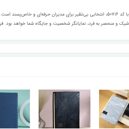
سررسید وزیری 1405 از برند معتبر ایران زمین با کد 50716، انتخابی بی‌نظیر برای مدیران 
شیک و منحصر به فرد، نمایانگر شخصیت و جایگاه شما خواهد بود. فرصت