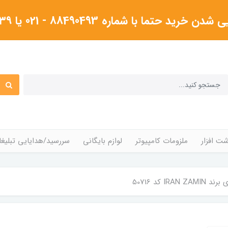
شماره 88490493 - 021 یا ۰۹۱۲۳۸۰۴۳۳۹گرفته شود
ت افزار
ملزومات کامپیوتر
لوازم بایگانی
سررسید/هدایایی تبلیغا
IRA کد 50716