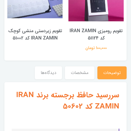
IRA
تقویم رومیزی IRAN ZAMIN
تقویم زیردستی منشی کوچک
کد 51124
IRAN ZAMIN کد 51002
100,000 تومان
توضیحات
مشخصات
دیدگاه‌ها
سررسید حافظ برجسته برند IRAN
ZAMIN کد 50602