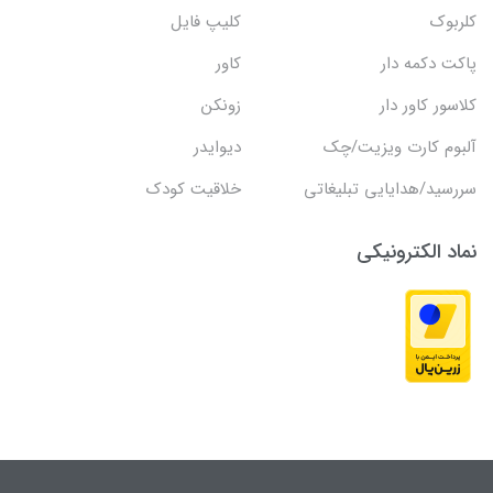
کلربوک
کلیپ فایل
پاکت دکمه دار
کاور
کلاسور کاور دار
زونکن
آلبوم کارت ویزیت/چک
دیوایدر
سررسید/هدایایی تبلیغاتی
خلاقیت کودک
نماد الکترونیکی