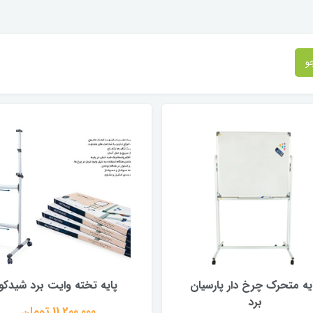
و
یه متحرک چرخ دار پارسیان
پایه تخته وایت برد شیدکو
برد
11,200,000 تومان