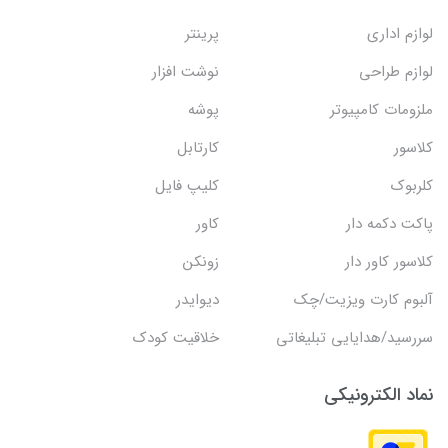
لوازم اداری
پرینتر
لوازم طراحی
نوشت افزار
ملزومات کامپیوتر
پوشه
کلاسور
کارتابل
کلربوک
کلیپ فایل
پاکت دکمه دار
کاور
کلاسور کاور دار
زونکن
آلبوم کارت ویزیت/چک
دیوایدر
سررسید/هدایایی تبلیغاتی
خلاقیت کودک
نماد الکترونیکی