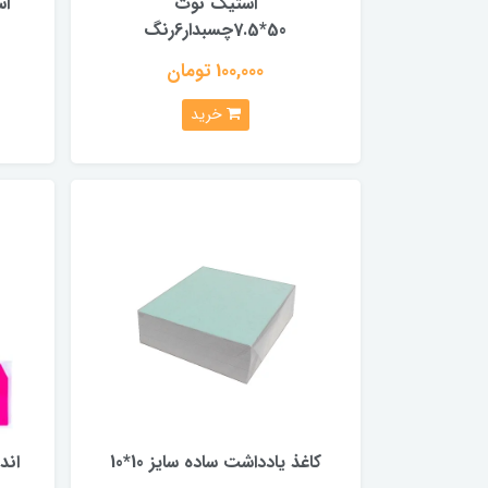
استیک نوت
50*7.5چسبدار6رنگ
100,000 تومان
خرید
کاغذ یادداشت ساده سایز 10*10
اند