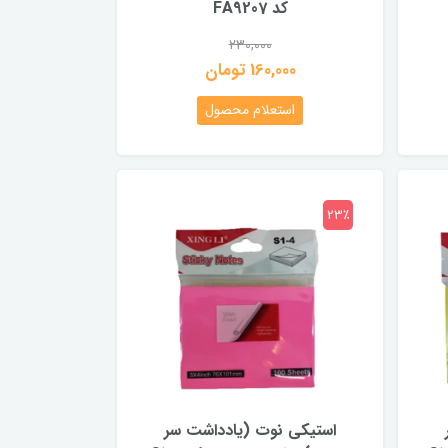
کد FA9207
230,000
160,000 تومان
استعلام محصول
23٪
استیکی نوت (یادداشت سر