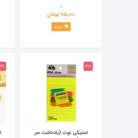
0
85,000 تومان
خرید
24٪
31٪
استیکی نوت (یادداشت سر
ا