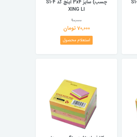
3X اینچ کد S1-5
چسب) سایز 3x4 اینچ کد S1-4
XING LI
90,000
70,000 تومان
استعلام محصول