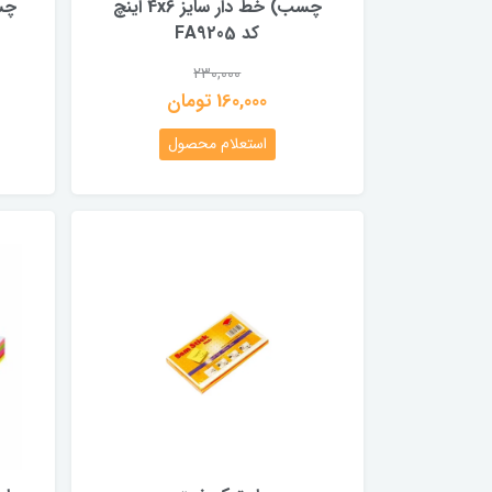
چسب) خط دار سایز 4x6 اینچ
کد FA9205
230,000
160,000 تومان
استعلام محصول