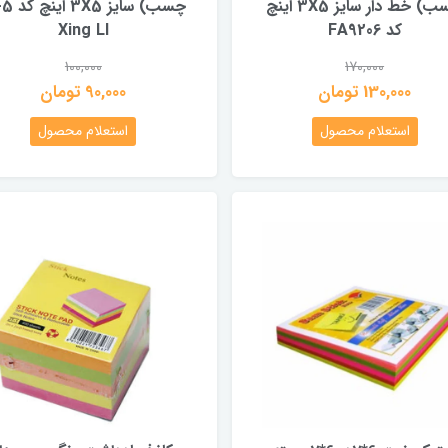
چسب) خط دار سایز 3X5 اینچ
چسب) سایز 5
کد FA9206
Xing LI
100,000
170,000
130,000 تومان
90,000 تومان
استعلام محصول
استعلام محصول