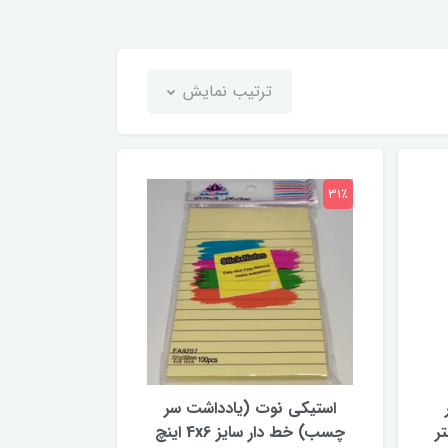
ترتیب نمایش
31٪
استیکی نوت (یادداشت سر
 متر
چسب) خط دار سایز 4x6 اینچ