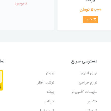
5رنگ
ناموجود
50,000 تومان
خرید
دسترسی سریع
نما
لوازم اداری
پرینتر
لوازم طراحی
نوشت افزار
ملزومات کامپیوتر
پوشه
کلاسور
کارتابل
کلربوک
کلیپ فایل