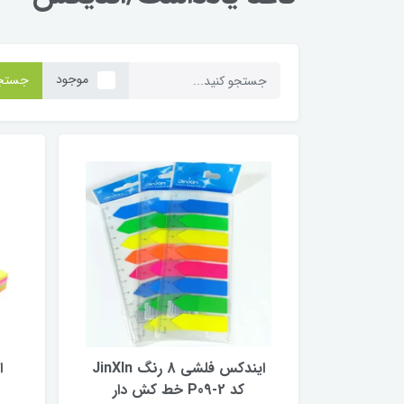
موجود
جستج
ایندکس فلشی 8 رنگ JinXln
ا
کد P09-2 خط کش دار