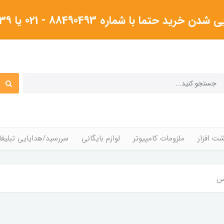
شماره 88490493 - 021 یا ۰۹۱۲۳۸۰۴۳۳۹گرفته شود
ت افزار
ملزومات کامپیوتر
لوازم بایگانی
سررسید/هدایایی تبلیغا
کس