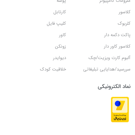
ملزومات کامپیوتر
پوشه
کلاسور
کارتابل
کلربوک
کلیپ فایل
پاکت دکمه دار
کاور
کلاسور کاور دار
زونکن
آلبوم کارت ویزیت/چک
دیوایدر
سررسید/هدایایی تبلیغاتی
خلاقیت کودک
نماد الکترونیکی