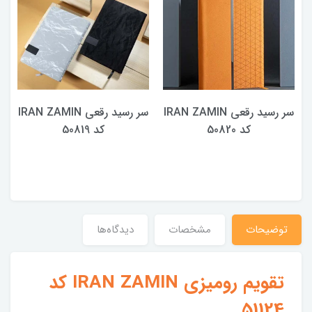
سر رسید رقعی IRAN ZAMIN
سر رسید رقعی IRAN ZAMIN
کد 50820
کد 50819
توضیحات
مشخصات
دیدگاه‌ها
تقویم رومیزی IRAN ZAMIN کد
51124