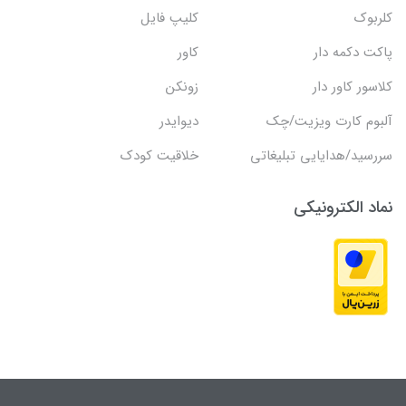
کلربوک
کلیپ فایل
پاکت دکمه دار
کاور
کلاسور کاور دار
زونکن
آلبوم کارت ویزیت/چک
دیوایدر
سررسید/هدایایی تبلیغاتی
خلاقیت کودک
نماد الکترونیکی