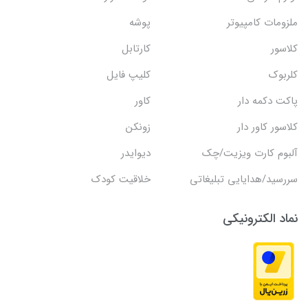
ملزومات کامپیوتر
پوشه
کلاسور
کارتابل
کلربوک
کلیپ فایل
پاکت دکمه دار
کاور
کلاسور کاور دار
زونکن
آلبوم کارت ویزیت/چک
دیوایدر
سررسید/هدایایی تبلیغاتی
خلاقیت کودک
نماد الکترونیکی