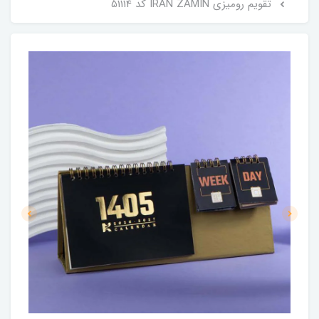
تقویم رومیزی IRAN ZAMIN کد 51114