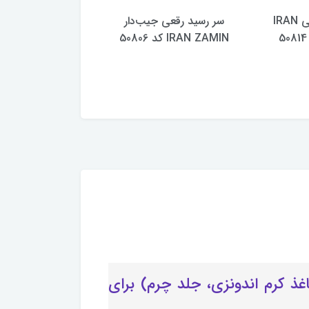
سر رسید رقعی IRAN
سر رسید رقعی جیب‌دار
IRAN ZAMIN کد 50806
ZAMIN کد 50804
 شیک یک هدیه مناسب به مناسبت نوروز 1405 (داخل24فرم، کاغذ کرم اندونزی، جلد چرم) برای