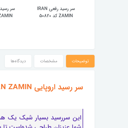
تقویم رومیزی IRAN
سر رسید رقعی IRAN
 کد 51124
ZAMIN کد 50820
ZAMIN کد 0819
100,000 تومان
توضیحات
مشخصات
دیدگاه‌ها
سر رسید اروپایی IRAN ZAMIN کد 50908
شما عزیزان طراحی شده‌است تا با