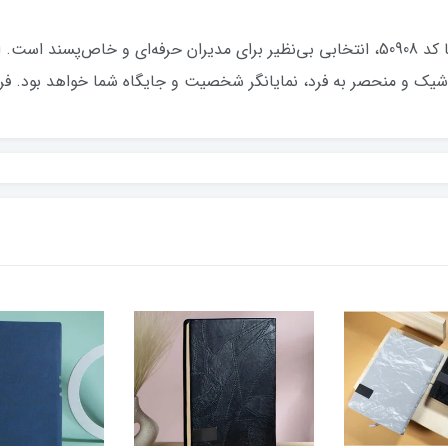
سررسید رقعی 1405 از برند معتبر ایران زمین با کد 50908، انتخابی بی‌نظیر برای مدیران حر
شیک و منحصر به فرد، نمایانگر شخصیت و جایگاه شما خواهد بود. فرصت