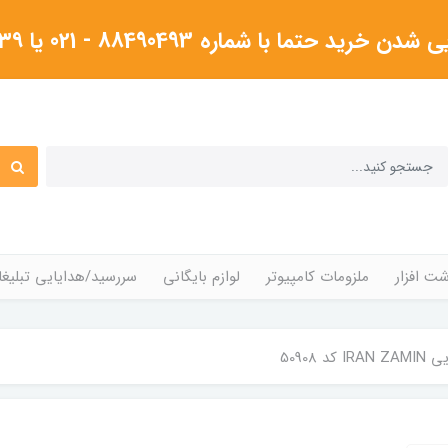
شماره 88490493 - 021 یا ۰۹۱۲۳۸۰۴۳۳۹گرفته شود
ت افزار
ملزومات کامپیوتر
لوازم بایگانی
سررسید/هدایایی تبلیغا
د 50908