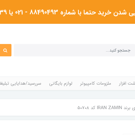
شماره 88490493 - 021 یا ۰۹۱۲۳۸۰۴۳۳۹گرفته شود
ت افزار
ملزومات کامپیوتر
لوازم بایگانی
سررسید/هدایایی تبلیغا
IRA کد 50708