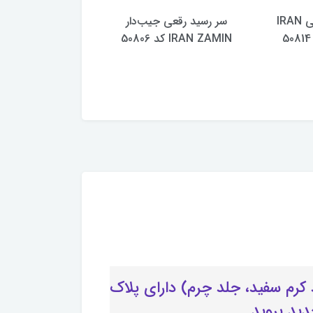
سر رسید رقعی IRAN
سر رسید رقعی جیب‌دار
IRAN ZAMIN کد 50806
ZAMIN کد 50804
ک هدیه مناسب به مناسبت نوروز 1405 (داخل24فرم، کاغذ کرم سفید، جلد چرم) دارای پلاک