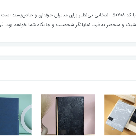
سررسید وزیری 1405 از برند معتبر ایران زمین با کد 50708، انتخابی بی‌نظیر برای مدیران
شیک و منحصر به فرد، نمایانگر شخصیت و جایگاه شما خواهد بود. فرصت