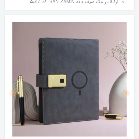
ارگانایزر مگ سیف برند IRAN ZAMIN کد 50501