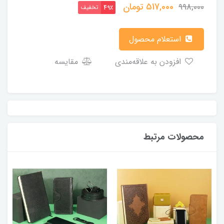
517,000
تومان
998,000
تخفیف
49٪
استعلام محصول
افزودن به علاقه‌مندی
مقایسه
محصولات مرتبط