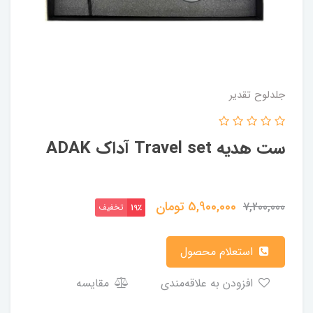
جلدلوح تقدیر
ست هدیه Travel set آداک ADAK
5,900,000
تومان
7,200,000
تخفیف
19٪
استعلام محصول
افزودن به علاقه‌مندی
مقایسه