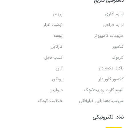
دسترسی سریع
لوازم اداری
پرینتر
لوازم طراحی
نوشت افزار
ملزومات کامپیوتر
پوشه
کلاسور
کارتابل
کلربوک
کلیپ فایل
پاکت دکمه دار
کاور
کلاسور کاور دار
زونکن
آلبوم کارت ویزیت/چک
دیوایدر
سررسید/هدایایی تبلیغاتی
خلاقیت کودک
نماد الکترونیکی