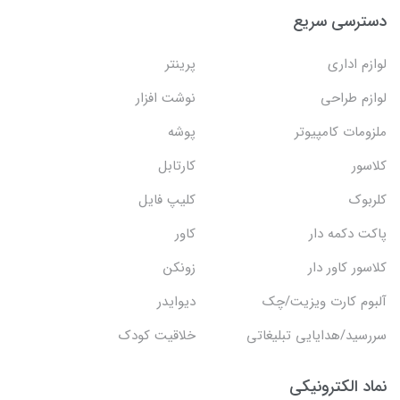
دسترسی سریع
لوازم اداری
پرینتر
لوازم طراحی
نوشت افزار
ملزومات کامپیوتر
پوشه
کلاسور
کارتابل
کلربوک
کلیپ فایل
پاکت دکمه دار
کاور
کلاسور کاور دار
زونکن
آلبوم کارت ویزیت/چک
دیوایدر
سررسید/هدایایی تبلیغاتی
خلاقیت کودک
نماد الکترونیکی