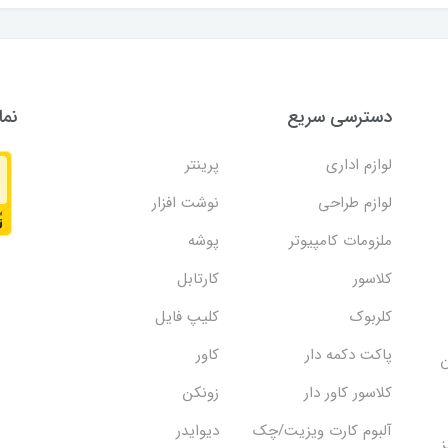
دسترسی سریع
نما
لوازم اداری
پرینتر
لوازم طراحی
نوشت افزار
ملزومات کامپیوتر
پوشه
کلاسور
کارتابل
کلربوک
کلیپ فایل
پاکت دکمه دار
کاور
ن
کلاسور کاور دار
زونکن
آلبوم کارت ویزیت/چک
دیوایدر
ز