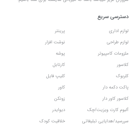
دسترسی سریع
لوازم اداری
پرینتر
لوازم طراحی
نوشت افزار
ملزومات کامپیوتر
پوشه
کلاسور
کارتابل
کلربوک
کلیپ فایل
پاکت دکمه دار
کاور
کلاسور کاور دار
زونکن
آلبوم کارت ویزیت/چک
دیوایدر
سررسید/هدایایی تبلیغاتی
خلاقیت کودک