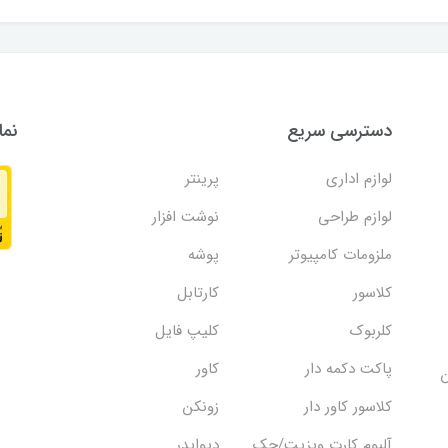
دسترسی سریع
نما
لوازم اداری
پرینتر
لوازم طراحی
نوشت افزار
ملزومات کامپیوتر
پوشه
کلاسور
کارتابل
کلربوک
کلیپ فایل
پاکت دکمه دار
کاور
ن
کلاسور کاور دار
زونکن
آلبوم کارت ویزیت/چک
دیوایدر