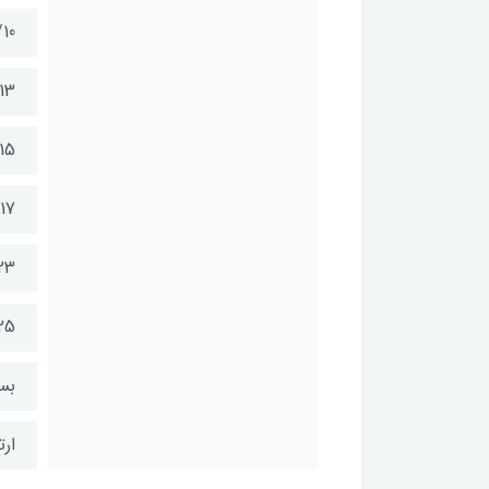
10
13
15
17
23
25
بسته 
ارتفا