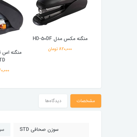
ه منگنه کرونا مدل
منگنه مکس مدل HD-50DF
COR-4012
820,000 تومان
220,000 تومان
TD
3,140,000
مشخصات
دیدگاه‌ها
سوزن صحافی STD
سوزن