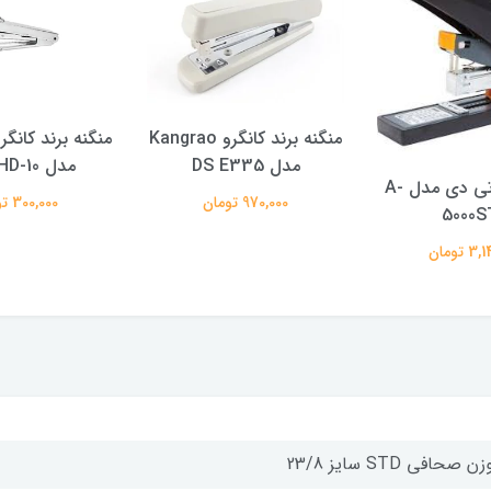
منگنه برند کانگرو Kangrao
مدل DS E335
مدل HD-10 فلزی
منگنه اس تی دی مدل A-
970,000 تومان
300,000 تومان
5000S
 تومان
 صحافی STD سایز 23/8