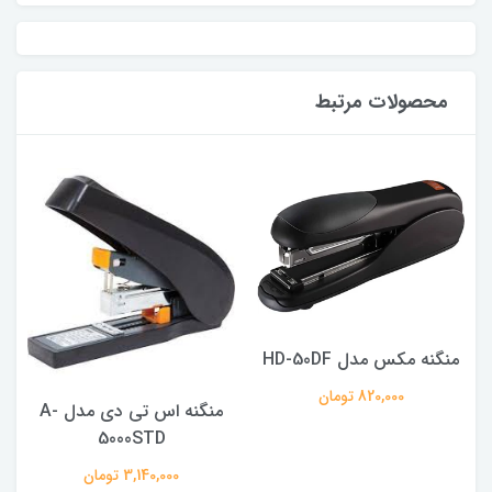
محصولات مرتبط
منگنه مکس مدل HD-50DF
820,000 تومان
منگنه اس تی دی مدل A-
5000STD
3,140,000 تومان