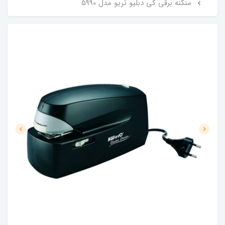
منگنه برقی کی دبلیو تریو مدل 5990