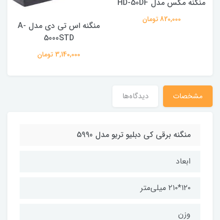
منگنه مکس مدل HD-50DF
820,000 تومان
منگنه اس تی دی مدل A-
5000STD
3,140,000 تومان
مشخصات
دیدگاه‌ها
منگنه برقی کی دبلیو تریو مدل 5990
ابعاد
۱۲۰*۲۱۰ میلی‌متر
وزن