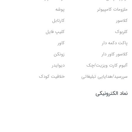
ملزومات کامپیوتر
پوشه
کلاسور
کارتابل
کلربوک
کلیپ فایل
پاکت دکمه دار
کاور
کلاسور کاور دار
زونکن
آلبوم کارت ویزیت/چک
دیوایدر
سررسید/هدایایی تبلیغاتی
خلاقیت کودک
نماد الکترونیکی