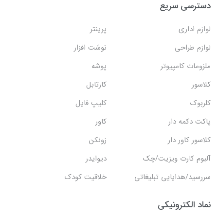
دسترسی سریع
لوازم اداری
پرینتر
لوازم طراحی
نوشت افزار
ملزومات کامپیوتر
پوشه
کلاسور
کارتابل
کلربوک
کلیپ فایل
پاکت دکمه دار
کاور
کلاسور کاور دار
زونکن
آلبوم کارت ویزیت/چک
دیوایدر
سررسید/هدایایی تبلیغاتی
خلاقیت کودک
نماد الکترونیکی