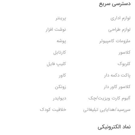
دسترسی سریع
لوازم اداری
پرینتر
لوازم طراحی
نوشت افزار
ملزومات کامپیوتر
پوشه
کلاسور
کارتابل
کلربوک
کلیپ فایل
پاکت دکمه دار
کاور
کلاسور کاور دار
زونکن
آلبوم کارت ویزیت/چک
دیوایدر
سررسید/هدایایی تبلیغاتی
خلاقیت کودک
نماد الکترونیکی