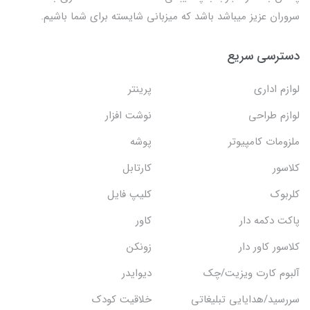
سروران عزیز میباشد باشد که میزبانی شایسته برای شما باشیم.
دسترسی سریع
لوازم اداری
پرینتر
لوازم طراحی
نوشت افزار
ملزومات کامپیوتر
پوشه
کلاسور
کارتابل
کلربوک
کلیپ فایل
پاکت دکمه دار
کاور
کلاسور کاور دار
زونکن
آلبوم کارت ویزیت/چک
دیوایدر
سررسید/هدایایی تبلیغاتی
خلاقیت کودک