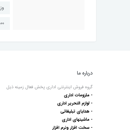
وز
500گ
درباره ما
گروه فروش اینترنتی اداری پخش فعال زمینه ذیل
- ملزومات اداری
- لوازم التحریر اداری
- هدایای تبلیغاتی
- ماشینهای اداری
- سخت افزار ونرم افزار