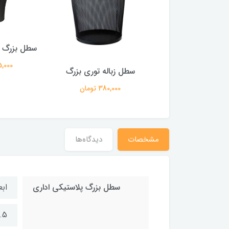
تیکی 10 لیتری
سطل بزرگ پ
220,000 تومان
145,000 
سطل زباله توری بزرگ
380,000 تومان
مشخصات
دیدگاه‌ها
سطل بزرگ پلاستیکی اداری
ابع
18.5 × 29 × 