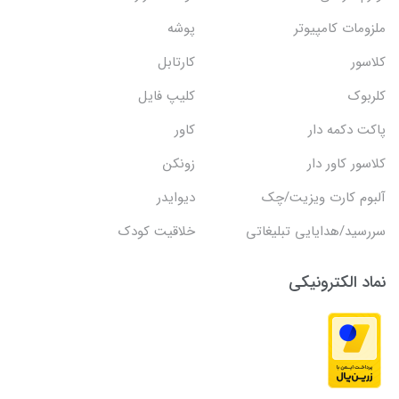
ملزومات کامپیوتر
پوشه
کلاسور
کارتابل
کلربوک
کلیپ فایل
پاکت دکمه دار
کاور
کلاسور کاور دار
زونکن
آلبوم کارت ویزیت/چک
دیوایدر
سررسید/هدایایی تبلیغاتی
خلاقیت کودک
نماد الکترونیکی