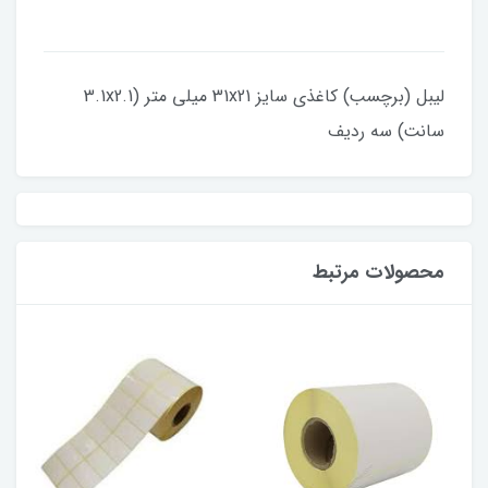
لیبل (برچسب) کاغذی سایز 31x21 میلی متر (3.1x2.1
سانت) سه ردیف
محصولات مرتبط