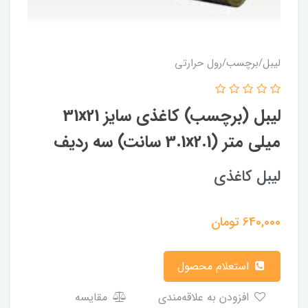
لیبل/برچسب/رول حرارتی
لیبل (برچسب) کاغذی سایز 31x21
میلی متر (3.1x2.1 سانت) سه ردیف
لیبل کاغذی
640,000
تومان
استعلام محصول
افزودن به علاقه‌مندی
مقایسه