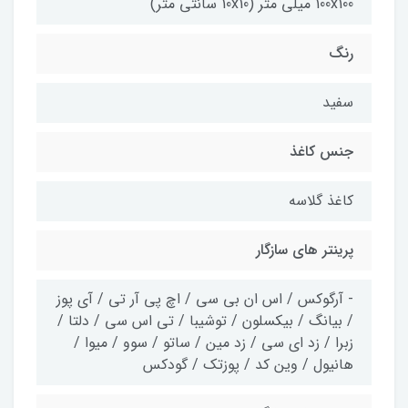
100x100 میلی متر (10x10 سانتی متر)
رنگ
سفید
جنس کاغذ
کاغذ گلاسه
پرینتر های سازگار
- آرگوکس / اس ان بی سی / اچ پی آر تی / آی پوز
/ بیانگ / بیکسلون / توشیبا / تی اس سی / دلتا /
زبرا / زد ای سی / زد مین / ساتو / سوو / میوا /
هانیول / وین کد / پوزتک / گودکس