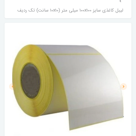
لیبل کاغذی سایز 100x100 میلی متر (10x10 سانت) تک ردیف