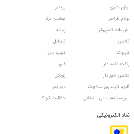
لوازم اداری
پرینتر
لوازم طراحی
نوشت افزار
ملزومات کامپیوتر
پوشه
کلاسور
کارتابل
کلربوک
کلیپ فایل
پاکت دکمه دار
کاور
کلاسور کاور دار
زونکن
آلبوم کارت ویزیت/چک
دیوایدر
سررسید/هدایایی تبلیغاتی
خلاقیت کودک
نماد الکترونیکی