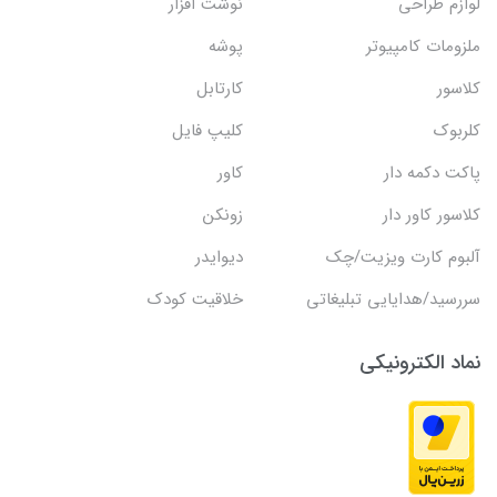
لوازم طراحی
نوشت افزار
ملزومات کامپیوتر
پوشه
کلاسور
کارتابل
کلربوک
کلیپ فایل
پاکت دکمه دار
کاور
کلاسور کاور دار
زونکن
آلبوم کارت ویزیت/چک
دیوایدر
سررسید/هدایایی تبلیغاتی
خلاقیت کودک
نماد الکترونیکی