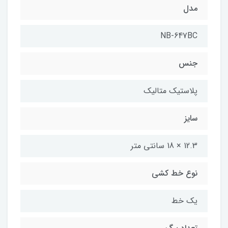
مدل
NB-647BC
جنس
پلاستیک متالیک
سایز
12.3 × 18 سانتی متر
نوع خط کشی
یک خط