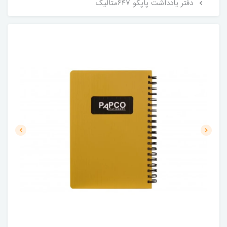
دفتر یادداشت پاپکو 647متالیک