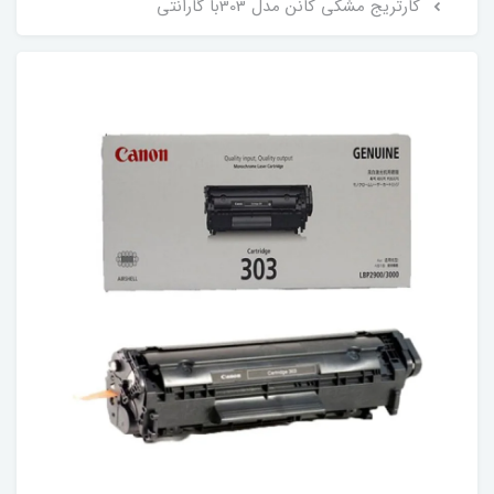
کارتریج مشکی کانن مدل 303با گارانتی