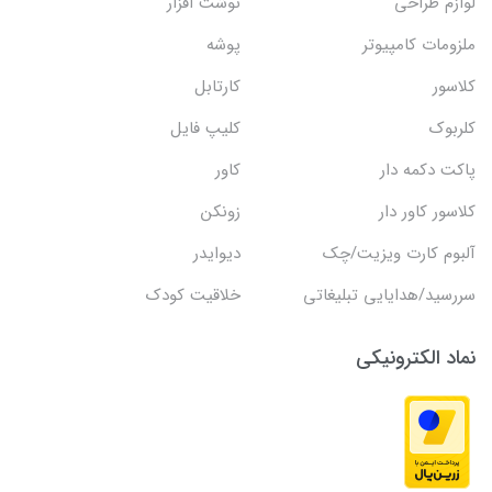
لوازم طراحی
نوشت افزار
ملزومات کامپیوتر
پوشه
کلاسور
کارتابل
کلربوک
کلیپ فایل
پاکت دکمه دار
کاور
کلاسور کاور دار
زونکن
آلبوم کارت ویزیت/چک
دیوایدر
سررسید/هدایایی تبلیغاتی
خلاقیت کودک
نماد الکترونیکی