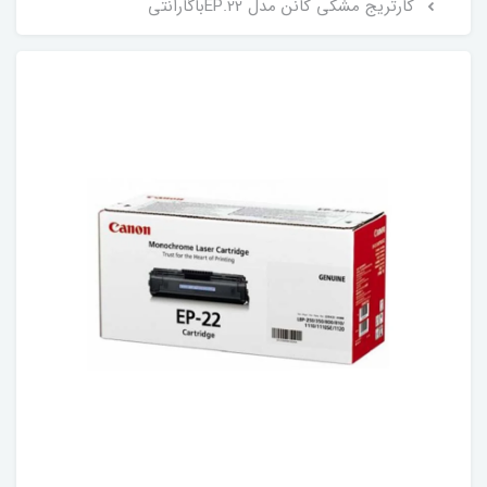
کارتریج مشکی کانن مدل EP.22باگارانتی