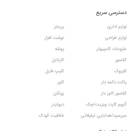
دسترسی سریع
لوازم اداری
پرینتر
لوازم طراحی
نوشت افزار
ملزومات کامپیوتر
پوشه
کلاسور
کارتابل
کلربوک
کلیپ فایل
پاکت دکمه دار
کاور
کلاسور کاور دار
زونکن
آلبوم کارت ویزیت/چک
دیوایدر
سررسید/هدایایی تبلیغاتی
خلاقیت کودک