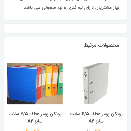
نیاز مشتریان دارای لبه فلزی و لبه معمولی می باشد.
محصولات مرتبط
زونکن پومر عطف 4/5 سانت
زونکن پومر عطف 7/5 سانت
سایز A4
سایز A4
350,000 تومان
350,000 تومان