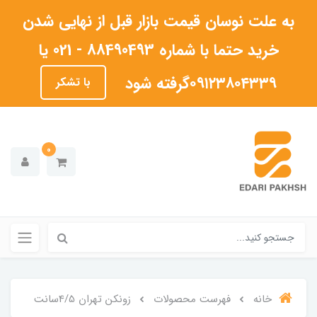
به علت نوسان قیمت بازار قبل از نهایی شدن
خرید حتما با شماره 88490493 - 021 یا
۰۹۱۲۳۸۰۴۳۳۹گرفته شود
با تشکر
0
خانه
فهرست محصولات
زونکن تهران 4/5سانت