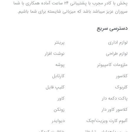
پخش با کادر مجرب با پشتیبانی ۲۴ ساعت آماده همکاری با شما
سروران عزیز میباشد باشد که میزبانی شایسته برای شما باشیم.
دسترسی سریع
لوازم اداری
پرینتر
لوازم طراحی
نوشت افزار
ملزومات کامپیوتر
پوشه
کلاسور
کارتابل
کلربوک
کلیپ فایل
پاکت دکمه دار
کاور
کلاسور کاور دار
زونکن
آلبوم کارت ویزیت/چک
دیوایدر