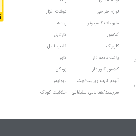
لوازم اداری
پرینتر
لوازم طراحی
نوشت افزار
ملزومات کامپیوتر
پوشه
کلاسور
کارتابل
کلربوک
کلیپ فایل
پاکت دکمه دار
کاور
ن
کلاسور کاور دار
زونکن
آلبوم کارت ویزیت/چک
دیوایدر
ز
سررسید/هدایایی تبلیغاتی
خلاقیت کودک