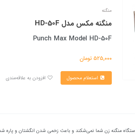
منگنه
منگنه مکس مدل HD-50F
Punch Max Model HD-50F
525,000
تومان
استعلام محصول
افزودن به علاقه‌مندی
ر دستگاه منگنه زن شما نمی‌شکند و باعث زخمی شدن انگشتان و پاره ش