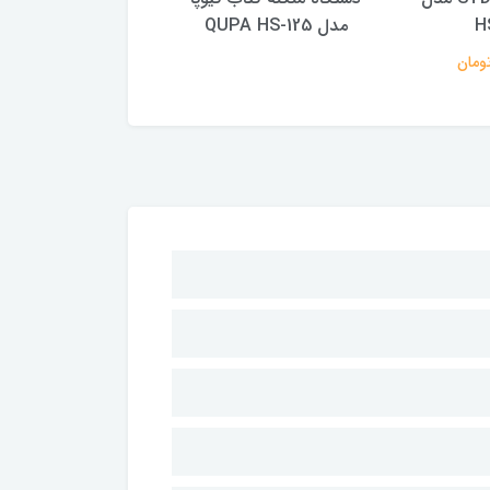
H
مدل QUPA HS-125
مدل DS-23S15 FL
7,190,000 تومان