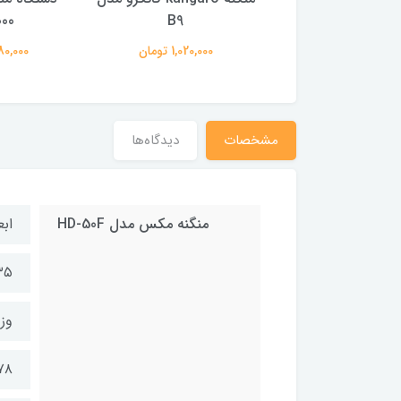
مدل 5990
B9
00
21,000,00 تومان
1,020,000 تومان
3,480,000
مشخصات
دیدگاه‌ها
منگنه مکس مدل HD-50F
ابع
۱۳۵ × ۰۴ × ۴
وز
۲۷۸ 