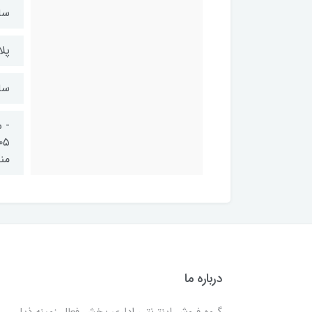
سا
پل
سا
منگن
درباره ما