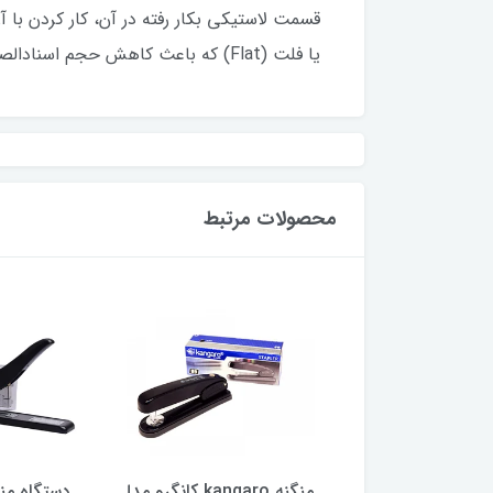
یا فلت (Flat) که باعث کاهش حجم اسنادالصاقشده دربایگانی شما می شود را دارد .طراحی ارگونومیک و کیفیت فوق العاده
محصولات مرتبط
برقی کی دبلیو تریو
منگنه kangaro کانگرو مدل