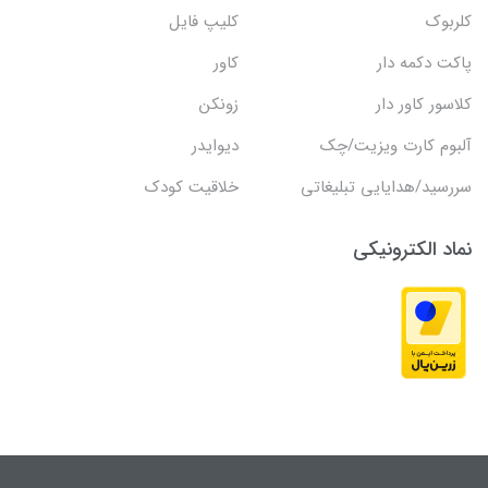
کلربوک
کلیپ فایل
پاکت دکمه دار
کاور
کلاسور کاور دار
زونکن
آلبوم کارت ویزیت/چک
دیوایدر
سررسید/هدایایی تبلیغاتی
خلاقیت کودک
نماد الکترونیکی