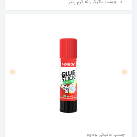
چسب ماتیکی 15 گرم پنتر
چسب ماتیکی ومایع