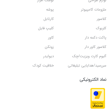
لوازم طراحی
نوشت افزار
ملزومات کامپیوتر
پوشه
کلاسور
کارتابل
کلربوک
کلیپ فایل
پاکت دکمه دار
کاور
کلاسور کاور دار
زونکن
آلبوم کارت ویزیت/چک
دیوایدر
سررسید/هدایایی تبلیغاتی
خلاقیت کودک
نماد الکترونیکی