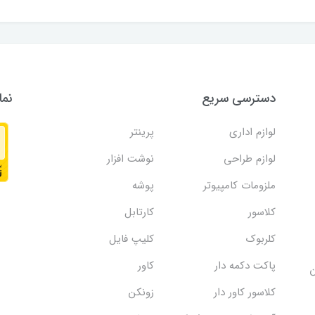
دسترسی سریع
نما
لوازم اداری
پرینتر
لوازم طراحی
نوشت افزار
ملزومات کامپیوتر
پوشه
کلاسور
کارتابل
کلربوک
کلیپ فایل
پاکت دکمه دار
کاور
ن
کلاسور کاور دار
زونکن