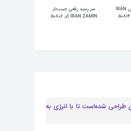
سر رسید رقعی IRAN
سر رسید رقعی جیب‌دار
IRAN ZAMIN کد 50806
ZAMIN کد 50804
اسب به مناسبت نوروز 1405برای شما عزیزان طراحی شده‌است تا با انرژی به