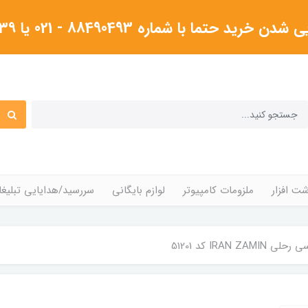
شماره 88490493 - 021 یا ۰۹۱۲۳۸۰۴۳۳۹گرفته شود
ت افزار
ملزومات کامپیوتر
لوازم بایگانی
سررسید/هدایایی تبلیغا
IRAN ZA کد 51201