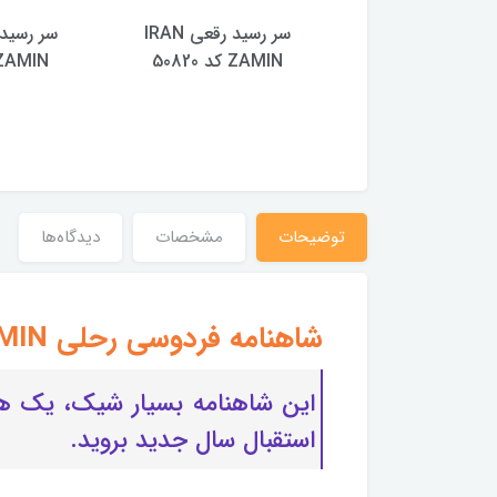
تقویم رومیزی IRAN
سر رسید رقعی IRAN
 کد 51124
ZAMIN کد 50820
ZAMIN کد 0819
100,000 تومان
توضیحات
مشخصات
دیدگاه‌ها
شاهنامه فردوسی رحلی IRAN ZAMIN کد 51201
استقبال سال جدید بروید.