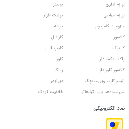
لوازم اداری
پرینتر
لوازم طراحی
نوشت افزار
ملزومات کامپیوتر
پوشه
کلاسور
کارتابل
کلربوک
کلیپ فایل
پاکت دکمه دار
کاور
کلاسور کاور دار
زونکن
آلبوم کارت ویزیت/چک
دیوایدر
سررسید/هدایایی تبلیغاتی
خلاقیت کودک
نماد الکترونیکی