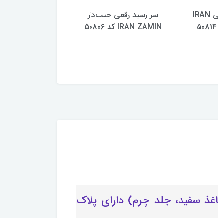
سر رسید رقعی IRAN
سر رسید رقعی جیب‌دار
IRAN ZAMIN کد 50806
ZAMIN کد 50804
 شیک یک هدیه مناسب به مناسبت نوروز 1405 (داخل24فرم، کاغذ سفید، جلد چرم) دارای پلاک