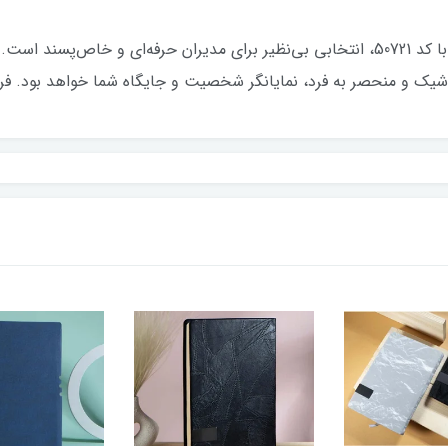
سررسید وزیری 1405 از برند معتبر ایران زمین با کد 50721، انتخابی بی‌نظیر برای مدیران 
شیک و منحصر به فرد، نمایانگر شخصیت و جایگاه شما خواهد بود. فرصت