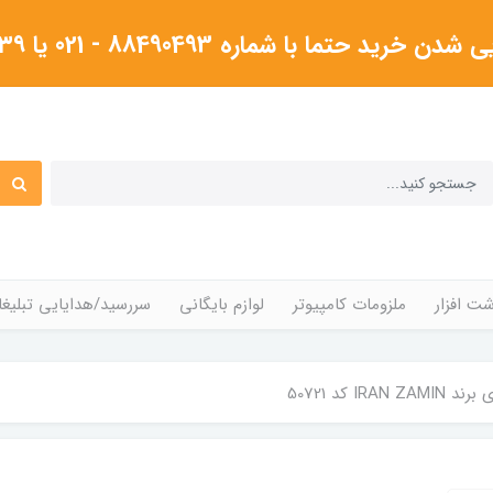
شماره 88490493 - 021 یا ۰۹۱۲۳۸۰۴۳۳۹گرفته شود
ت افزار
ملزومات کامپیوتر
لوازم بایگانی
سررسید/هدایایی تبلیغا
IRA کد 50721