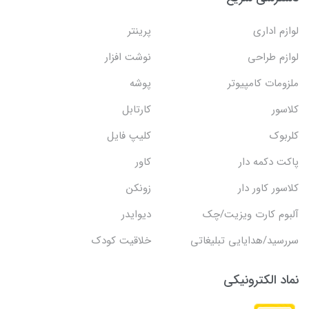
لوازم اداری
پرینتر
لوازم طراحی
نوشت افزار
ملزومات کامپیوتر
پوشه
کلاسور
کارتابل
کلربوک
کلیپ فایل
پاکت دکمه دار
کاور
کلاسور کاور دار
زونکن
آلبوم کارت ویزیت/چک
دیوایدر
سررسید/هدایایی تبلیغاتی
خلاقیت کودک
نماد الکترونیکی