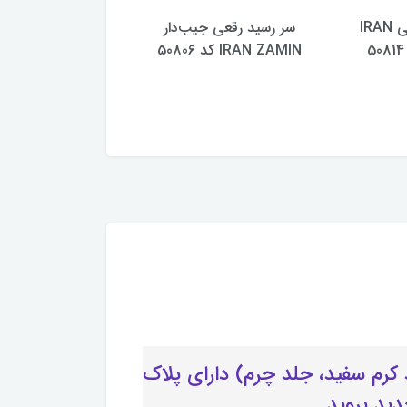
سر رسید رقعی IRAN
سر رسید رقعی جیب‌دار
IRAN ZAMIN کد 50806
ZAMIN کد 50804
ک هدیه مناسب به مناسبت نوروز 1405 (داخل24فرم، کاغذ کرم سفید، جلد چرم) دارای پلاک