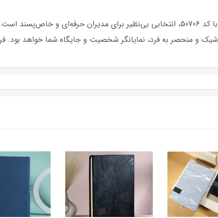
سررسید وزیری 1405 از برند معتبر ایران زمین با کد 50706، انتخابی بی‌نظیر برای مدیران
شیک و منحصر به فرد، نمایانگر شخصیت و جایگاه شما خواهد بود. فرصت