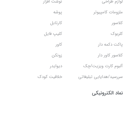
لوازم طراحی
نوشت افزار
ملزومات کامپیوتر
پوشه
کلاسور
کارتابل
کلربوک
کلیپ فایل
پاکت دکمه دار
کاور
کلاسور کاور دار
زونکن
آلبوم کارت ویزیت/چک
دیوایدر
سررسید/هدایایی تبلیغاتی
خلاقیت کودک
نماد الکترونیکی