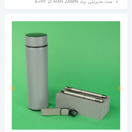
ست مدیریتی برند IRAN ZAMIN کد 50232