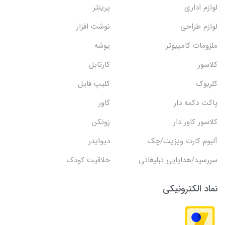
لوازم اداری
پرینتر
لوازم طراحی
نوشت افزار
ملزومات کامپیوتر
پوشه
کلاسور
کارتابل
کلربوک
کلیپ فایل
پاکت دکمه دار
کاور
کلاسور کاور دار
زونکن
آلبوم کارت ویزیت/چک
دیوایدر
سررسید/هدایایی تبلیغاتی
خلاقیت کودک
نماد الکترونیکی