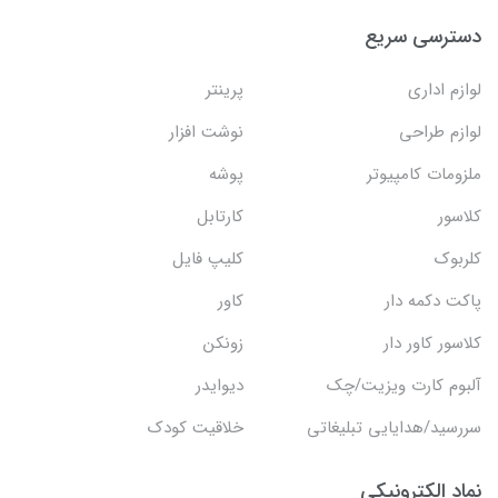
دسترسی سریع
لوازم اداری
پرینتر
لوازم طراحی
نوشت افزار
ملزومات کامپیوتر
پوشه
کلاسور
کارتابل
کلربوک
کلیپ فایل
پاکت دکمه دار
کاور
کلاسور کاور دار
زونکن
آلبوم کارت ویزیت/چک
دیوایدر
سررسید/هدایایی تبلیغاتی
خلاقیت کودک
نماد الکترونیکی