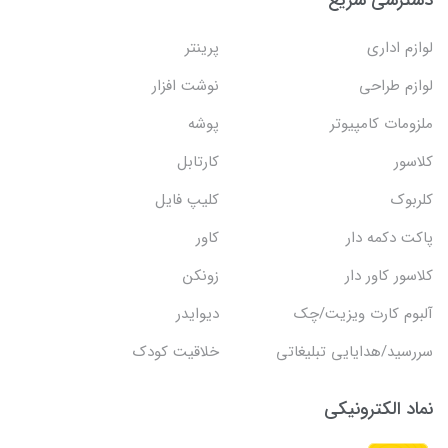
دسترسی سریع
لوازم اداری
پرینتر
لوازم طراحی
نوشت افزار
ملزومات کامپیوتر
پوشه
کلاسور
کارتابل
کلربوک
کلیپ فایل
پاکت دکمه دار
کاور
کلاسور کاور دار
زونکن
آلبوم کارت ویزیت/چک
دیوایدر
سررسید/هدایایی تبلیغاتی
خلاقیت کودک
نماد الکترونیکی