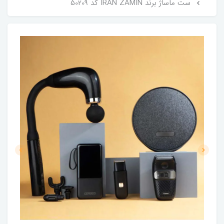
ست ماساژ برند IRAN ZAMIN کد 50209