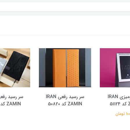
تقویم رومیزی IRAN
سر رسید رقعی IRAN
51
ZAMIN کد 50820
ZAMIN کد 50819
تومان