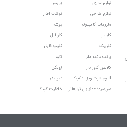
لوازم اداری
پرینتر
لوازم طراحی
نوشت افزار
ملزومات کامپیوتر
پوشه
کلاسور
کارتابل
کلربوک
کلیپ فایل
پاکت دکمه دار
کاور
ن
کلاسور کاور دار
زونکن
آلبوم کارت ویزیت/چک
دیوایدر
ز
سررسید/هدایایی تبلیغاتی
خلاقیت کودک