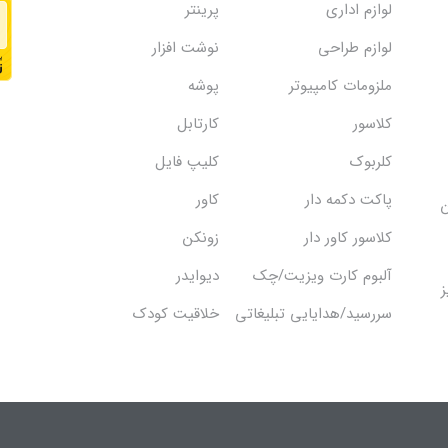
لوازم اداری
پرینتر
لوازم طراحی
نوشت افزار
ملزومات کامپیوتر
پوشه
کلاسور
کارتابل
کلربوک
کلیپ فایل
پاکت دکمه دار
کاور
ن
کلاسور کاور دار
زونکن
آلبوم کارت ویزیت/چک
دیوایدر
ز
سررسید/هدایایی تبلیغاتی
خلاقیت کودک