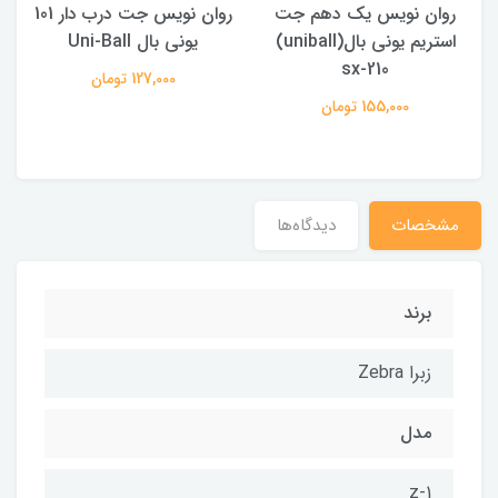
روان نویس یک دهم جت
روان نویس جت درب دار 101
استریم یونی بال(uniball)
یونی بال Uni-Ball
sx-210
127,000 تومان
155,000 تومان
مشخصات
دیدگاه‌ها
برند
زبرا Zebra
مدل
z-1