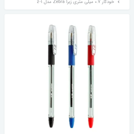
خودکار 0.7 میلی متری زبرا Zebra مدل z-1