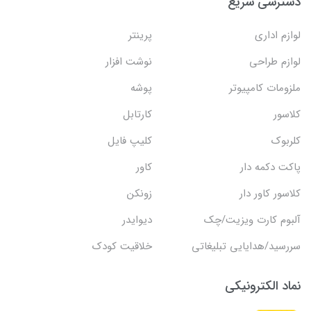
دسترسی سریع
لوازم اداری
پرینتر
لوازم طراحی
نوشت افزار
ملزومات کامپیوتر
پوشه
کلاسور
کارتابل
کلربوک
کلیپ فایل
پاکت دکمه دار
کاور
کلاسور کاور دار
زونکن
آلبوم کارت ویزیت/چک
دیوایدر
سررسید/هدایایی تبلیغاتی
خلاقیت کودک
نماد الکترونیکی