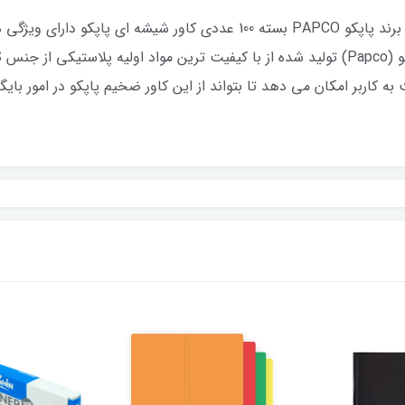
کاور (پوشه پلاستیکی) شفافA4 ضخیم سوپر برند پاپکو PAPCO بسته 100 عددی 
به کاربر امکان می دهد تا بتواند از این کاور ضخیم پاپکو در امور بایگا