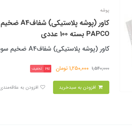
پوشه
کاور (پوشه پلاست
PAPCO بسته 100 عددی
کاور (پوشه پلاستیکی) شفافA4 ضخیم سوپر برند پاپکو PAPCO
1,250,000
تومان
1,540,000
تخفیف
19٪
افزودن به سبدخرید
افزودن به علاقه‌مندی