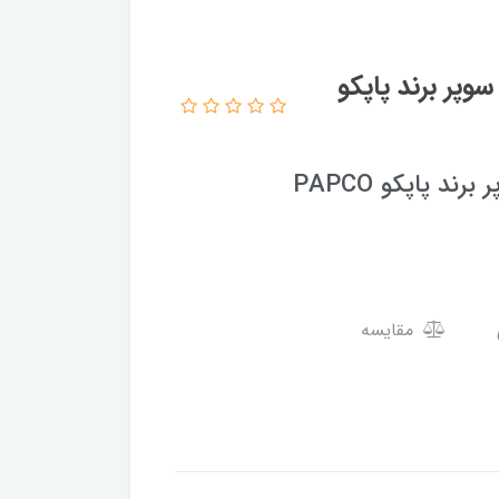
یکی) شفافA4 ضخیم سوپر برند پاپکو
مقایسه