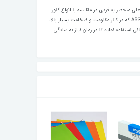
کاور شیشه ای پاپکو دارای ویژگی های منحصر به فردی در مقایسه با انواع کاور
کاغذ موجود در بازار است. کاور a4 ضخیم پاپکو (Papco) تولید شده از با کیفیت ترین مواد اولیه پلاستیکی از جنس ABS که در کنار مقاومت و ضخامت بسیار بالا،
نی استفاده نماید تا در زمان نیاز به سادگی