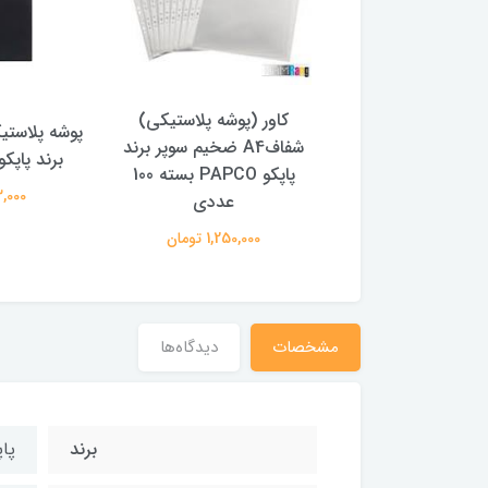
وشه پلاستیکی) شفاف
کاور (پوشه پلاستیکی)
خیم سوپر برند پاپکو
شفافA4 ضخیم سوپر برند
برند پاپکو PCO 109
 عددی
پاپکو PAPCO بسته 100
33,000 ت
عددی
290,000 تومان
1,250,000 تومان
مشخصات
دیدگاه‌ها
برند
پاپک