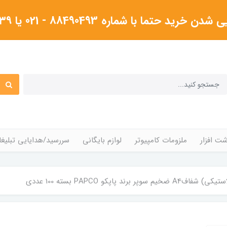
شماره 88490493 - 021 یا ۰۹۱۲۳۸۰۴۳۳۹گرفته شود
ت افزار
ملزومات کامپیوتر
لوازم بایگانی
سررسید/هدایایی تبلیغا
سوپر برند پاپکو PAPCO بسته 100 عددی