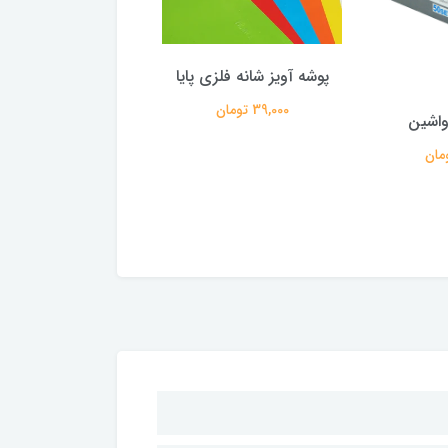
پوشه آویز شانه فلزی پایا
پوشه دوار مقوای
39,000 تومان
30,000 تومان
واشین