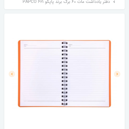
دفتر یادداشت مات 60 برگ برند پاپکو PAPCO 621