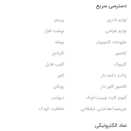
دسترسی سریع
لوازم اداری
پرینتر
لوازم طراحی
نوشت افزار
ملزومات کامپیوتر
پوشه
کلاسور
کارتابل
کلربوک
کلیپ فایل
پاکت دکمه دار
کاور
کلاسور کاور دار
زونکن
آلبوم کارت ویزیت/چک
دیوایدر
سررسید/هدایایی تبلیغاتی
خلاقیت کودک
نماد الکترونیکی