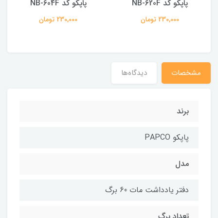
پاپکو کد NB-620F
پاپکو کد NB-604F
230,000 تومان
230,000 تومان
مشخصات
دیدگاه‌ها
برند
پاپکو PAPCO
مدل
دفتر یادداشت مات 60 برگ
تعداد برگ